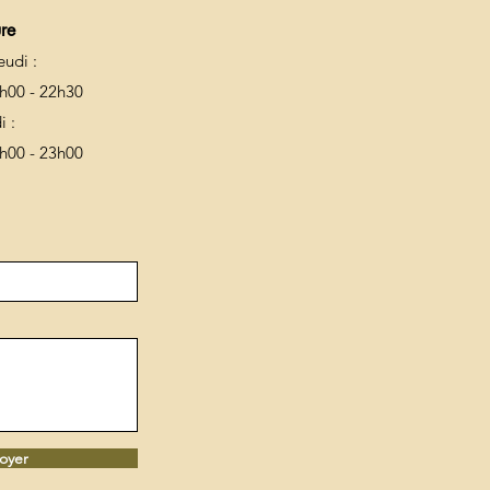
ure
eudi :
h00 - 22
h30
i :
h00 - 2
3h00
oyer