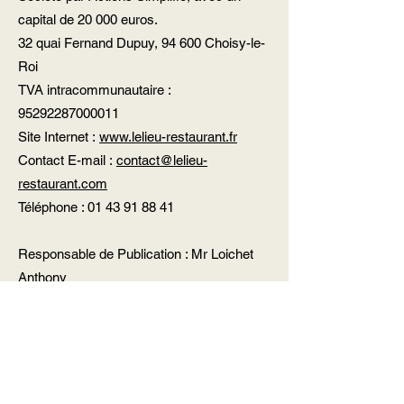
capital de 20 000 euros.
32 quai Fernand Dupuy, 94 600 Choisy-le-
Roi
TVA intracommunautaire :
95292287000011
Site Internet :
www.lelieu-restaurant.fr
Contact E-mail :
contact@lelieu-
restaurant.com
Téléphone :
01 43 91 88 41
Responsable de Publication : Mr Loichet
Anthony
Nom, adresse et numéro de téléphone de
l’hébergeur :
Wix
Wix Online Platform Limited